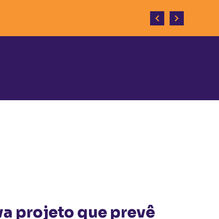
senvolvimento do município.
a projeto que prevê