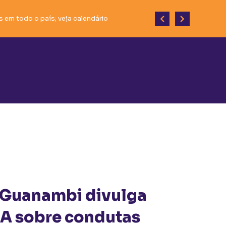
 em todo o país; veja calendário
do desenvolvimento do município.
e Guanambi divulga
A sobre condutas