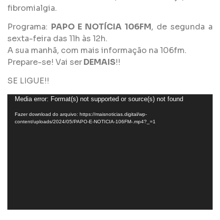
fibromialgia.
Programa:
PAPO E NOTÍCIA 106FM
, de segunda a
sexta-feira das 11h às 12h.
A sua manhã, com mais informação na 106fm.
Prepare-se! Vai ser
DEMAIS
!!
SE LIGUE!!
Tocador
Media error: Format(s) not supported or source(s) not found
de
Fazer download do arquivo: https://maisnoticias.digital/wp-
vídeo
content/uploads/2024/05/PAPO-E-NOTICIA-106FM-.mp4?_=1