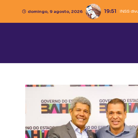
19:51
INSS div
Caixa li
Ivana B
Pistola
domingo, 9 agosto, 2026