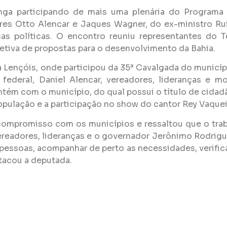
ga participando de mais uma plenária do Programa 
es Otto Alencar e Jaques Wagner, do ex-ministro Rui
ças políticas. O encontro reuniu representantes do 
tiva de propostas para o desenvolvimento da Bahia.
 Lençóis, onde participou da 35ª Cavalgada do municíp
 federal, Daniel Alencar, vereadores, lideranças e m
ntém com o município, do qual possui o título de cida
opulação e a participação no show do cantor Rey Vaquei
o compromisso com os municípios e ressaltou que o tr
ereadores, lideranças e o governador Jerônimo Rodrigue
 pessoas, acompanhar de perto as necessidades, verifi
tacou a deputada.