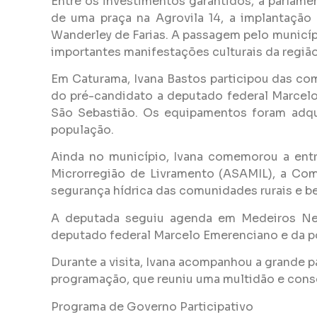
Entre os investimentos garantidos, a parlame
de uma praça na Agrovila 14, a implantaçã
Wanderley de Farias. A passagem pelo municíp
importantes manifestações culturais da região
Em Caturama, Ivana Bastos participou das co
do pré-candidato a deputado federal Marcelo
São Sebastião. Os equipamentos foram adqu
população.
Ainda no município, Ivana comemorou a entr
Microrregião de Livramento (ASAMIL), a Com
segurança hídrica das comunidades rurais e ben
A deputada seguiu agenda em Medeiros Neto
deputado federal Marcelo Emerenciano e da pop
Durante a visita, Ivana acompanhou a grande p
programação, que reuniu uma multidão e cons
Programa de Governo Participativo