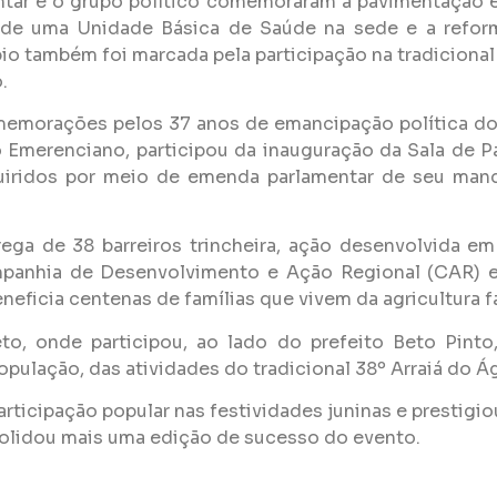
ntar e o grupo político comemoraram a pavimentação e
o de uma Unidade Básica de Saúde na sede e a reform
io também foi marcada pela participação na tradiciona
.
memorações pelos 37 anos de emancipação política do 
 Emerenciano, participou da inauguração da Sala de Pa
iridos por meio de emenda parlamentar de seu mandat
ega de 38 barreiros trincheira, ação desenvolvida e
panhia de Desenvolvimento e Ação Regional (CAR) e o
eficia centenas de famílias que vivem da agricultura fa
, onde participou, ao lado do prefeito Beto Pinto,
ulação, das atividades do tradicional 38º Arraiá do Ág
articipação popular nas festividades juninas e prestigi
olidou mais uma edição de sucesso do evento.