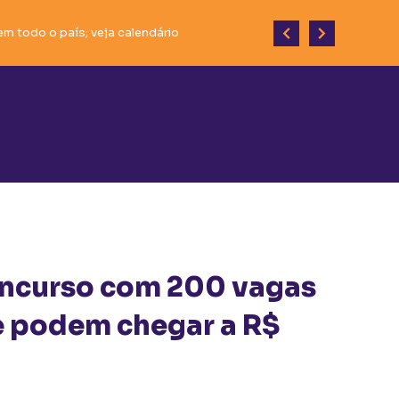
m todo o país; veja calendário
 desenvolvimento do município.
ncurso com 200 vagas
ue podem chegar a R$