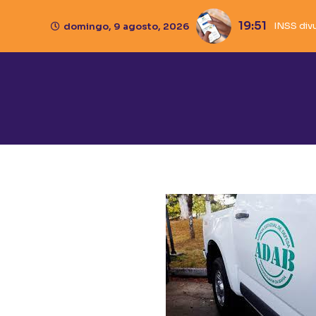
19:51
INSS div
Caixa li
Ivana B
Pistola
domingo, 9 agosto, 2026