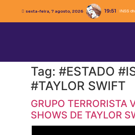
19:51
18:54
Caixa
Ivana 
Pistol
sexta-feira, 7 agosto, 2026
Tag:
#ESTADO #I
#TAYLOR SWIFT
GRUPO TERRORISTA V
SHOWS DE TAYLOR S