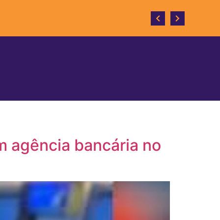
o desenvolvimento do município.
m agência bancária no