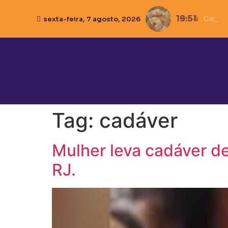
18:54
Caixa li
Ivana 
Pistol
sexta-feira, 7 agosto, 2026
Tag:
cadáver
Mulher leva cadáver d
RJ.