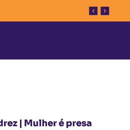
senvolvimento do município.
rez | Mulher é presa