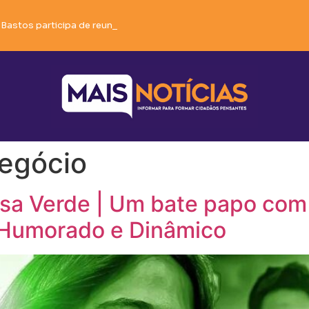
 Bastos participa de reunião em Brumado e soma forças em defe
egócio
a Verde | Um bate papo com a 
 Humorado e Dinâmico